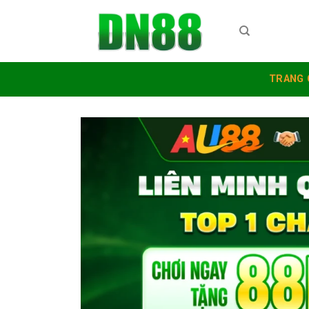
Skip
to
content
TRANG 