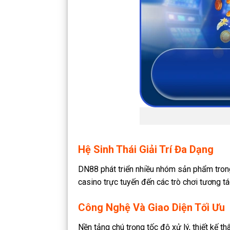
Hệ Sinh Thái Giải Trí Đa Dạng
DN88 phát triển nhiều nhóm sản phẩm trong 
casino trực tuyến đến các trò chơi tương tá
Công Nghệ Và Giao Diện Tối Ưu
Nền tảng chú trọng tốc độ xử lý, thiết kế th