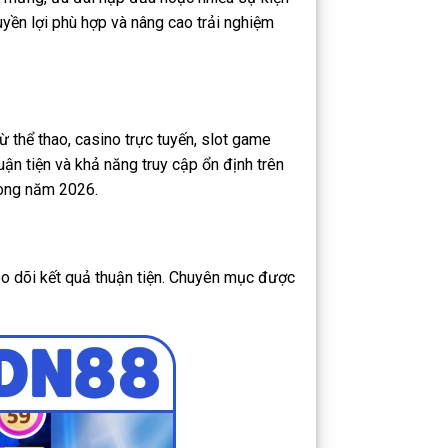
uyền lợi phù hợp và nâng cao trải nghiệm
 thể thao, casino trực tuyến, slot game
ận tiện và khả năng truy cập ổn định trên
trong năm 2026.
eo dõi kết quả thuận tiện. Chuyên mục được