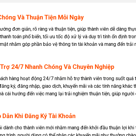
Chóng Và Thuận Tiện Mỗi Ngày
ướng đơn giản, rõ ràng và thuận tiện, giúp thành viên dễ dàng thực 
thanh toán phổ biến, tối ưu tốc độ xử lý và duy trì tính ổn định tr
mật nhằm góp phần bảo vệ thông tin tài khoản và mang đến trải 
Trợ 24/7 Nhanh Chóng Và Chuyên Nghiệp
h hàng hoạt động 24/7 nhằm hỗ trợ thành viên trong suốt quá tr
ăng ký, đăng nhập, giao dịch, khuyến mãi và các tính năng khác th
Nhà cái hướng đến việc mang lại trải nghiệm thuận tiện, giúp người
 Dẫn Khi Đăng Ký Tài Khoản
ãi dành cho thành viên mới nhằm mang đến khởi đầu thuận lợi khi 
ng trình, người dùng có thể nhận các khuyến mãi như thưởng chà