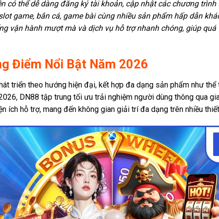
 có thể dễ dàng đăng ký tài khoản, cập nhật các chương trình ưu
 slot game, bắn cá, game bài cùng nhiều sản phẩm hấp dẫn khác.
ống vận hành mượt mà và dịch vụ hỗ trợ nhanh chóng, giúp quá trì
g Điểm Nổi Bật Năm 2026
phát triển theo hướng hiện đại, kết hợp đa dạng sản phẩm như thể 
2026, DN88 tập trung tối ưu trải nghiệm người dùng thông qua giao
n ích hỗ trợ, mang đến không gian giải trí đa dạng trên nhiều thiết