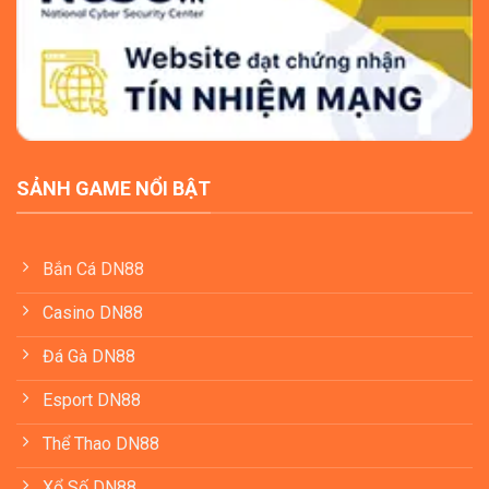
SẢNH GAME NỔI BẬT
Bắn Cá DN88
Casino DN88
Đá Gà DN88
Esport DN88
Thể Thao DN88
Xổ Số DN88