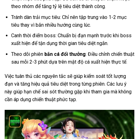
theo nhóm để tăng tỷ lệ tiêu diệt thành công.
Tránh dàn trải mục tiêu: Chỉ nên tập trung vào 1-2 mục
tiêu thay vì bắn nhiều hướng cùng lúc.
Canh thời điểm boss: Chuẩn bị đạn mạnh trước khi boss
xuất hiện để tận dụng thời gian tiêu diệt ngắn.
Theo dõi phiên
bắn cá đổi thưởng
: Điều chỉnh chiến thuật
sau mỗi 2-3 phút dựa trên mật độ cá xuất hiện thực tế.
Việc tuân thủ các nguyên tắc sẽ giúp kiểm soát tốt lượng
đạn và tăng hiệu quả tiêu diệt trong từng phiên. Các lưu ý
này giúp hạn chế sai sót thường gặp khi tham gia mà không
cần áp dụng chiến thuật phức tạp.