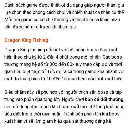
Danh sách game được thiết kế đa dạng giúp người tham gia
lựa chọn theo phong cách chơi và chiến thuật cá nhân cụ thể.
Mỗi tựa game có cơ chế thưởng và tốc độ ra cá khác nhau
cần được nắm rõ trước khi tham gia.
Dragon King Fishing
Dragon King Fishing nổi bật với hệ thống boss rồng xuất
hiện theo chu kỳ từ 2 đến 4 phút trong mỗi phiên. Các boss
thường mang hệ số từ 30x đến 80x tùy theo cấp độ và thời
gian tiêu diệt thực tế. Tốc độ ra cá trong game khá nhanh với
mật độ trung bình từ 10 đến 15 mục tiêu mỗi lượt xuất hiện.
Siêu phẩm này sẽ phù hợp với người thích săn boss và tập
trung vào phần quà tặng lớn. Người chơi
bắn cá đổi thưởng
nên sử dụng đạn mạnh khi boss xuất hiện để tăng khả năng
tiêu diệt trong thời gian ngắn. Tránh bắn phân tán khi boss
xuất hiện vì sẽ làm giảm hiệu quả sát thương đáng kể.