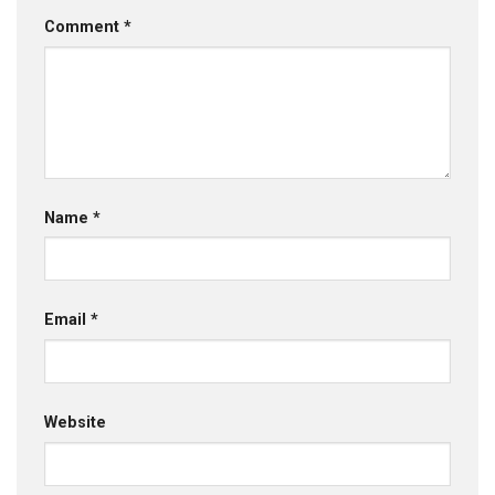
Comment
*
Name
*
Email
*
Website