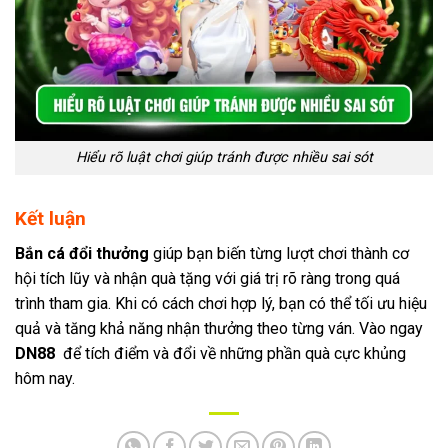
Hiểu rõ luật chơi giúp tránh được nhiều sai sót
Kết luận
Bắn cá đổi thưởng
giúp bạn biến từng lượt chơi thành cơ
hội tích lũy và nhận quà tặng với giá trị rõ ràng trong quá
trình tham gia. Khi có cách chơi hợp lý, bạn có thể tối ưu hiệu
quả và tăng khả năng nhận thưởng theo từng ván. Vào ngay
DN88
để tích điểm và đổi về những phần quà cực khủng
hôm nay.