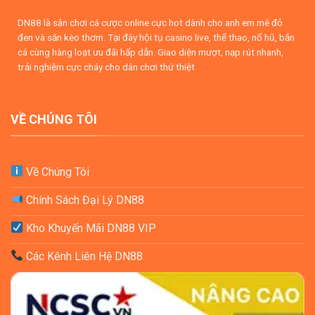
DN88
là sân chơi cá cược online cực hot dành cho anh em mê đỏ
đen và săn kèo thơm. Tại đây hội tụ casino live, thể thao, nổ hũ, bắn
cá cùng hàng loạt ưu đãi hấp dẫn. Giao diện mượt, nạp rút nhanh,
trải nghiệm cực cháy cho dân chơi thứ thiệt
VỀ CHÚNG TÔI
Về Chúng Tôi
Chính Sách Đại Lý DN88
Kho Khuyến Mãi DN88 VIP
Các Kênh Liên Hệ DN88