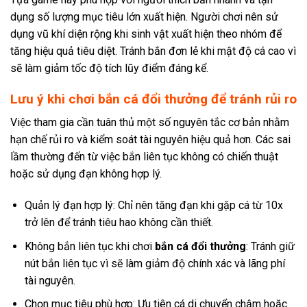
dụng số lượng mục tiêu lớn xuất hiện. Người chơi nên sử
dụng vũ khí diện rộng khi sinh vật xuất hiện theo nhóm để
tăng hiệu quả tiêu diệt. Tránh bắn đơn lẻ khi mật độ cá cao vì
sẽ làm giảm tốc độ tích lũy điểm đáng kể.
Lưu ý khi chơi bắn cá đổi thưởng để tránh rủi ro
Việc tham gia cần tuân thủ một số nguyên tắc cơ bản nhằm
hạn chế rủi ro và kiểm soát tài nguyên hiệu quả hơn. Các sai
lầm thường đến từ việc bắn liên tục không có chiến thuật
hoặc sử dụng đạn không hợp lý.
Quản lý đạn hợp lý: Chỉ nên tăng đạn khi gặp cá từ 10x
trở lên để tránh tiêu hao không cần thiết.
Không bắn liên tục khi chơi
bắn cá đổi thưởng
: Tránh giữ
nút bắn liên tục vì sẽ làm giảm độ chính xác và lãng phí
tài nguyên.
Chọn mục tiêu phù hợp: Ưu tiên cá di chuyển chậm hoặc