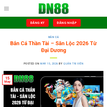
Skip
to
content
ĐĂNG KÝ
ĐĂNG NHẬP
BẮN CÁ
Bắn Cá Thần Tài – Săn Lộc 2026 Từ
Đại Dương
POSTED ON
MAY 15, 2026
BY
QUẢN TRỊ VIÊN
15
May