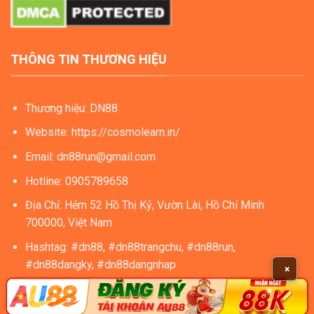
THÔNG TIN THƯƠNG HIỆU
Thương hiệu: DN88
Website:
https://cosmolearn.in/
Email:
dn88run@gmail.com
Hotline: 0905789658
Địa Chỉ: Hẻm 52 Hồ Thị Kỷ, Vườn Lài, Hồ Chí Minh
700000, Việt Nam
Hashtag: #dn88, #dn88trangchu, #dn88run,
#dn88dangky, #dn88dangnhap
×