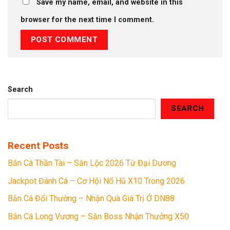
Save my name, email, and website in this
browser for the next time I comment.
Search
SEARCH
Recent Posts
Bắn Cá Thần Tài – Săn Lộc 2026 Từ Đại Dương
Jackpot Đánh Cá – Cơ Hội Nổ Hũ X10 Trong 2026
Bắn Cá Đổi Thưởng – Nhận Quà Giá Trị Ở DN88
Bắn Cá Long Vương – Săn Boss Nhận Thưởng X50