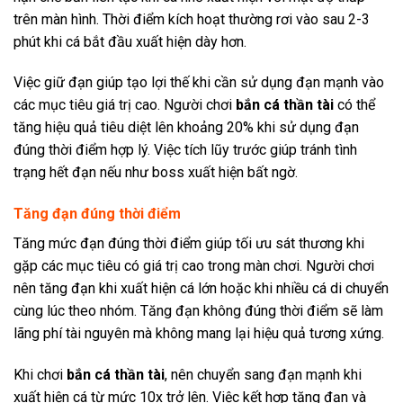
trên màn hình. Thời điểm kích hoạt thường rơi vào sau 2-3
phút khi cá bắt đầu xuất hiện dày hơn.
Việc giữ đạn giúp tạo lợi thế khi cần sử dụng đạn mạnh vào
các mục tiêu giá trị cao. Người chơi
bắn cá thần tài
có thể
tăng hiệu quả tiêu diệt lên khoảng 20% khi sử dụng đạn
đúng thời điểm hợp lý. Việc tích lũy trước giúp tránh tình
trạng hết đạn nếu như boss xuất hiện bất ngờ.
Tăng đạn đúng thời điểm
Tăng mức đạn đúng thời điểm giúp tối ưu sát thương khi
gặp các mục tiêu có giá trị cao trong màn chơi. Người chơi
nên tăng đạn khi xuất hiện cá lớn hoặc khi nhiều cá di chuyển
cùng lúc theo nhóm. Tăng đạn không đúng thời điểm sẽ làm
lãng phí tài nguyên mà không mang lại hiệu quả tương xứng.
Khi chơi
bắn cá thần tài
, nên chuyển sang đạn mạnh khi
xuất hiện cá từ mức 10x trở lên. Việc kết hợp tăng đạn và