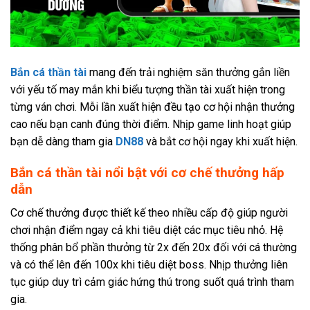
Bắn cá thần tài
mang đến trải nghiệm săn thưởng gắn liền
với yếu tố may mắn khi biểu tượng thần tài xuất hiện trong
từng ván chơi. Mỗi lần xuất hiện đều tạo cơ hội nhận thưởng
cao nếu bạn canh đúng thời điểm. Nhịp game linh hoạt giúp
bạn dễ dàng tham gia
DN88
và bắt cơ hội ngay khi xuất hiện.
Bắn cá thần tài nổi bật với cơ chế thưởng hấp
dẫn
Cơ chế thưởng được thiết kế theo nhiều cấp độ giúp người
chơi nhận điểm ngay cả khi tiêu diệt các mục tiêu nhỏ. Hệ
thống phân bổ phần thưởng từ 2x đến 20x đối với cá thường
và có thể lên đến 100x khi tiêu diệt boss. Nhịp thưởng liên
tục giúp duy trì cảm giác hứng thú trong suốt quá trình tham
gia.