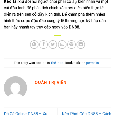
Kèo tài xỉu
đòi hỏi người chơi phải có sự kiên nhẫn và một
cái đầu lạnh để phân tích chính xác mọi diễn biến thực tế
diễn ra trên sân cỏ đầy kịch tính. Để khám phá thêm nhiều
hình thức cược độc đáo cùng tỷ lệ thưởng cực kỳ hấp dẫn,
bạn hãy nhanh tay truy cập ngay vào
DN88
.
This entry was posted in
Thể thao
. Bookmark the
permalink
.
QUẢN TRỊ VIÊN
Đá Gà Online DN88 – Xu
Kèo Phạt Góc DN88 – Cách