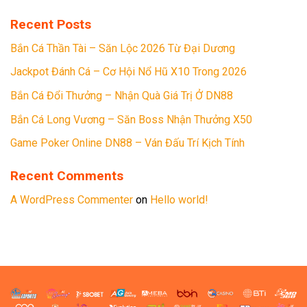
Recent Posts
Bắn Cá Thần Tài – Săn Lộc 2026 Từ Đại Dương
Jackpot Đánh Cá – Cơ Hội Nổ Hũ X10 Trong 2026
Bắn Cá Đổi Thưởng – Nhận Quà Giá Trị Ở DN88
Bắn Cá Long Vương – Săn Boss Nhận Thưởng X50
Game Poker Online DN88 – Ván Đấu Trí Kịch Tính
Recent Comments
A WordPress Commenter
on
Hello world!