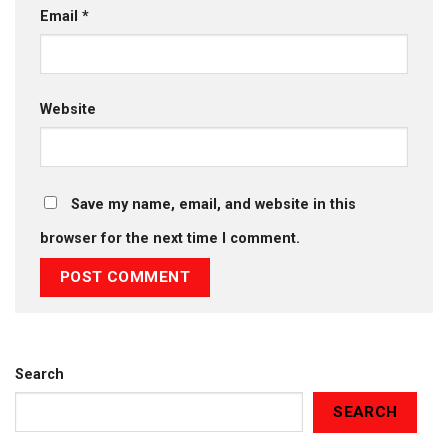
Email
*
Website
Save my name, email, and website in this
browser for the next time I comment.
Search
SEARCH