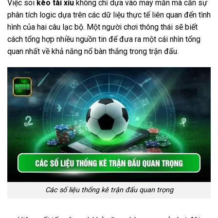
Việc soi
kèo tài xỉu
không chỉ dựa vào may mắn mà cần sự
phân tích logic dựa trên các dữ liệu thực tế liên quan đến tình
hình của hai câu lạc bộ. Một người chơi thông thái sẽ biết
cách tổng hợp nhiều nguồn tin để đưa ra một cái nhìn tổng
quan nhất về khả năng nổ bàn thắng trong trận đấu.
Các số liệu thống kê trận đấu quan trọng