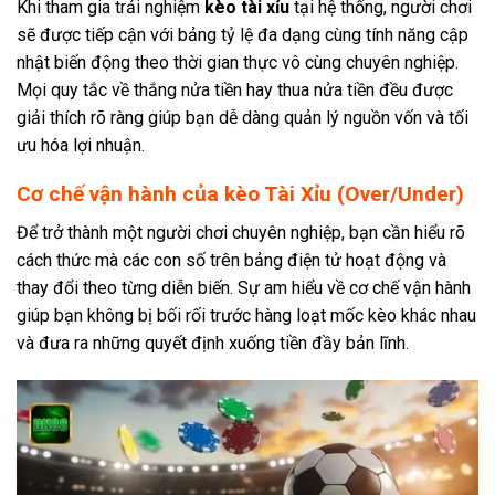
Khi tham gia trải nghiệm
kèo tài xỉu
tại hệ thống, người chơi
sẽ được tiếp cận với bảng tỷ lệ đa dạng cùng tính năng cập
nhật biến động theo thời gian thực vô cùng chuyên nghiệp.
Mọi quy tắc về thắng nửa tiền hay thua nửa tiền đều được
giải thích rõ ràng giúp bạn dễ dàng quản lý nguồn vốn và tối
ưu hóa lợi nhuận.
Cơ chế vận hành của kèo Tài Xỉu (Over/Under)
Để trở thành một người chơi chuyên nghiệp, bạn cần hiểu rõ
cách thức mà các con số trên bảng điện tử hoạt động và
thay đổi theo từng diễn biến. Sự am hiểu về cơ chế vận hành
giúp bạn không bị bối rối trước hàng loạt mốc kèo khác nhau
và đưa ra những quyết định xuống tiền đầy bản lĩnh.