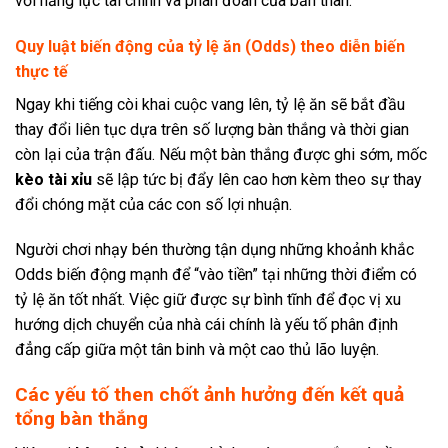
với năng lực tài chính và phán đoán của bản thân.
Quy luật biến động của tỷ lệ ăn (Odds) theo diễn biến
thực tế
Ngay khi tiếng còi khai cuộc vang lên, tỷ lệ ăn sẽ bắt đầu
thay đổi liên tục dựa trên số lượng bàn thắng và thời gian
còn lại của trận đấu. Nếu một bàn thắng được ghi sớm, mốc
kèo tài xỉu
sẽ lập tức bị đẩy lên cao hơn kèm theo sự thay
đổi chóng mặt của các con số lợi nhuận.
Người chơi nhạy bén thường tận dụng những khoảnh khắc
Odds biến động mạnh để “vào tiền” tại những thời điểm có
tỷ lệ ăn tốt nhất. Việc giữ được sự bình tĩnh để đọc vị xu
hướng dịch chuyển của nhà cái chính là yếu tố phân định
đẳng cấp giữa một tân binh và một cao thủ lão luyện.
Các yếu tố then chốt ảnh hưởng đến kết quả
tổng bàn thắng