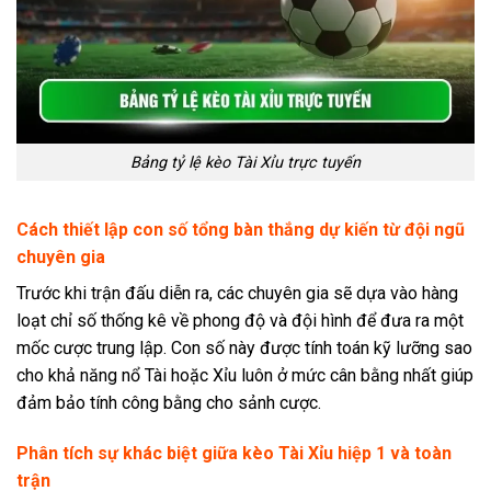
Bảng tỷ lệ kèo Tài Xỉu trực tuyến
Cách thiết lập con số tổng bàn thắng dự kiến từ đội ngũ
chuyên gia
Trước khi trận đấu diễn ra, các chuyên gia sẽ dựa vào hàng
loạt chỉ số thống kê về phong độ và đội hình để đưa ra một
mốc cược trung lập. Con số này được tính toán kỹ lưỡng sao
cho khả năng nổ Tài hoặc Xỉu luôn ở mức cân bằng nhất giúp
đảm bảo tính công bằng cho sảnh cược.
Phân tích sự khác biệt giữa kèo Tài Xỉu hiệp 1 và toàn
trận